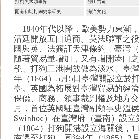
打狗英國領事館
登山古道
開港初期打狗史事研究
海洋文化
1840年代以降，歐美勢力東漸
清廷開放五口通商。英法聯軍之役後
國與英、法簽訂天津條約，臺灣
隨著貿易量增加，又有增開港口之議
籠、打狗二港開放做為淡水、臺灣
年（1864）5月5日臺灣關設立
臺。英國為拓展對臺灣貿易的經
保僑、商務、領事裁判權及地方交涉
月，首位英國駐臺灣副領事史溫侯（郇
Swinhoe）在臺灣府（臺南）設
（1864）打狗開港設立海關後，
南遷至打狗，同治4年（1865）