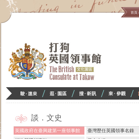
首頁
跳
#!$0
到
主
要
內
容
區
塊
駛．
逛．
搜．
來．
<
進
園
新
參
來
區
訊
觀
:::
談．文史
英國政府在臺興建第一座領事館
臺灣歷任英國領事名錄