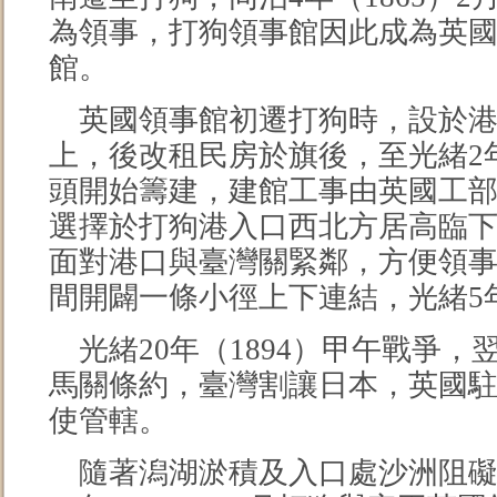
為領事，打狗領事館因此成為英
館。
英國領事館初遷打狗時，設於港內的
上，後改租民房於旗後，至光緒2年
頭開始籌建，建館工事由英國工
選擇於打狗港入口西北方居高臨
面對港口與臺灣關緊鄰，方便領
間開闢一條小徑上下連結，光緒5年
光緒20年（1894）甲午戰爭，
馬關條約，臺灣割讓日本，英國
使管轄。
隨著潟湖淤積及入口處沙洲阻礙