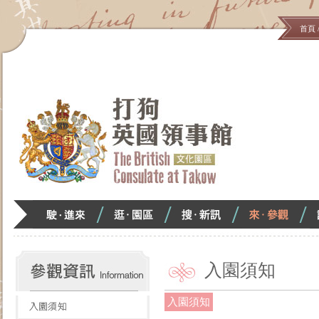
首頁
跳
#!$0
到
主
要
內
容
區
塊
駛．
逛．
搜．
來．
<
進
園
新
參
來
區
訊
觀
:::
入園須知
入園須知