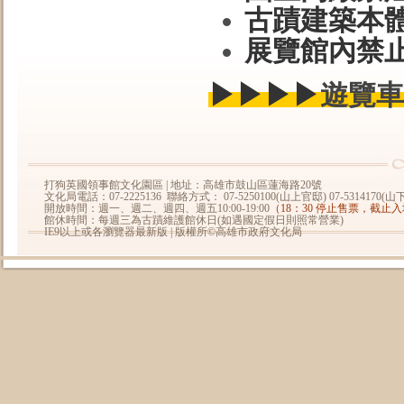
古蹟建築本
展覽館內禁
▶
▶
▶
▶
遊覽車
打狗英國領事館文化園區 | 地址：高雄市鼓山區蓮海路20號
文化局電話：07-2225136 聯絡方式： 07-5250100(山上官邸) 07-5314170(
開放時間：週一、週二、週四、週五10:00-19:00
（18：30 停止售票，截止
館休時間：每週三為古蹟維護館休日(如遇國定假日則照常營業)
IE9以上或各瀏覽器最新版 | 版權所©高雄市政府文化局