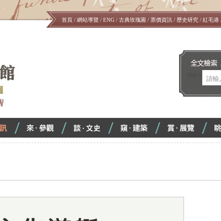
首頁
/
網站導覽
/
ENG
/
古典玫瑰園
/
票價資訊
/
歷史研究
/
紅毛港
#!$0005!#
關鍵字
來．
談．
窺．
賞．
<
<
<
<
參
文
建
展
觀
化
築
覽