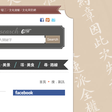
/
駁二
/
文化遊艇
/
文化局官網
嚐．
尋．
<
<
美
路
食
線
首頁
搜．新訊