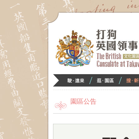
跳
到
主
要
內
容
區
塊
駛．
逛．
搜．
進
園
新
來
區
訊
:::
園區公告