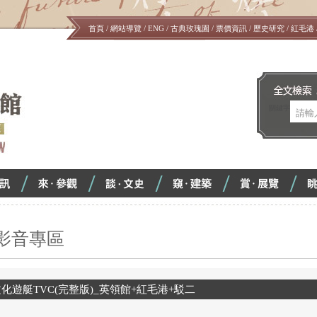
首頁
/
網站導覽
/
ENG
/
古典玫瑰園
/
票價資訊
/
歷史研究
/
紅毛港
#!$0005!#
關鍵字
來．
談．
窺．
賞．
<
<
<
<
參
文
建
展
觀
化
築
覽
影音專區
化遊艇TVC(完整版)_英領館+紅毛港+駁二