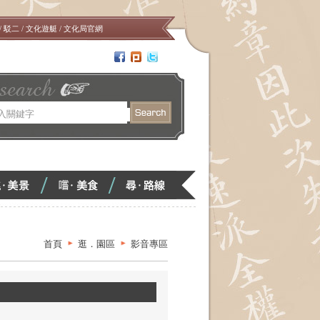
/
駁二
/
文化遊艇
/
文化局官網
嚐．
尋．
<
<
美
路
食
線
首頁
逛．園區
影音專區