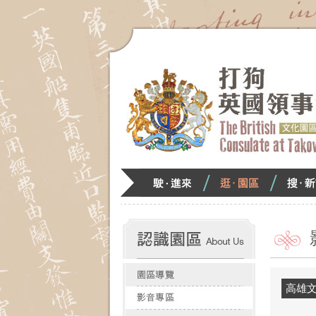
跳
到
主
要
內
容
區
塊
駛．
逛．
搜．
進
園
新
來
區
訊
:::
高雄文