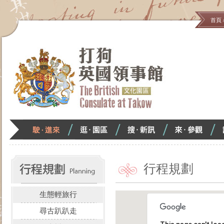
首頁
跳
到
主
要
內
容
區
塊
駛．
逛．
搜．
來．
<
進
園
新
參
來
區
訊
觀
:::
行程規劃
生態輕旅行
尋古趴趴走