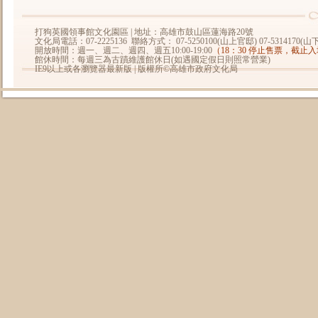
打狗英國領事館文化園區 | 地址：高雄市鼓山區蓮海路20號
文化局電話：07-2225136 聯絡方式： 07-5250100(山上官邸) 07-5314170(
開放時間：週一、週二、週四、週五10:00-19:00
（18：30 停止售票，截止
館休時間：每週三為古蹟維護館休日(如遇國定假日則照常營業)
IE9以上或各瀏覽器最新版 | 版權所©高雄市政府文化局